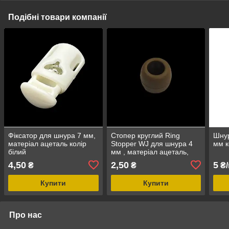
Подібні товари компанії
Фіксатор для шнура 7 мм,
Стопер круглий Ring
Шнур
матеріал ацеталь колір
Stopper WJ для шнура 4
мм к
білий
мм , матеріал ацеталь,
колір Койот
4,50
2,50
5
₴
₴
₴/
Купити
Купити
Про нас