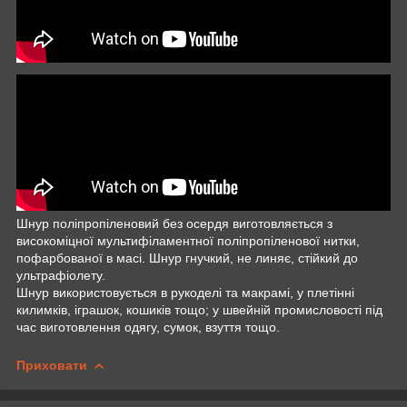
Шнур поліпропіленовий без осердя виготовляється з
високоміцної мультифіламентної поліпропіленової нитки,
пофарбованої в масі. Шнур гнучкий, не линяє, стійкий до
ультрафіолету.
Шнур використовується в рукоделі та макрамі, у плетінні
килимків, іграшок, кошиків тощо; у швейній промисловості під
час виготовлення одягу, сумок, взуття тощо.
Приховати