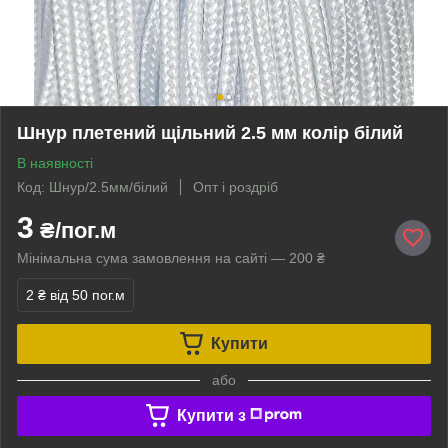
Шнур плетений щільний 2.5 мм колір білий
В наявності
Код: Шнур/2.5мм/білий
Опт і роздріб
3
₴/пог.м
Мінімальна сума замовлення на сайті — 200 ₴
2 ₴
від 50 пог.м
Купити
або
Купити з