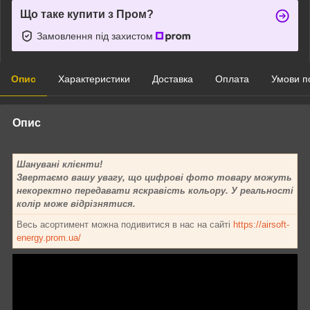
Що таке купити з Пром?
Замовлення під захистом
Опис
Характеристики
Доставка
Оплата
Умови п
Опис
Шанувані клієнти!
Звертаємо вашу увагу, що цифрові фото товару можуть
некоректно передавати яскравість кольору. У реальності
колір може відрізнятися.
Весь асортимент можна подивитися в нас на сайті
https://airsoft-
energy.prom.ua/