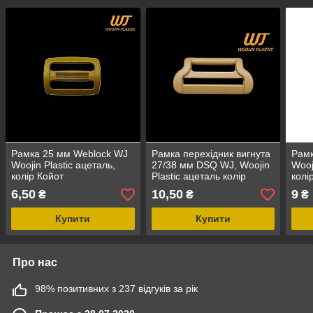
Рамка 25 мм Weblock WJ
Рамка перехідник вигнута
Рамк
Woojin Plastic ацеталь,
27/38 мм DSQ WJ, Woojin
Wooj
колір Койот
Plastic ацеталь колір
колі
Койот
6,50
10,50
9
₴
₴
₴
Купити
Купити
Про нас
98% позитивних з 237 відгуків за рік