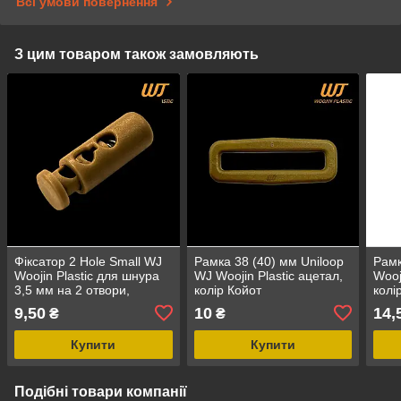
Всі умови повернення
З цим товаром також замовляють
Фіксатор 2 Hole Small WJ
Рамка 38 (40) мм Uniloop
Рамк
Woojin Plastic для шнура
WJ Woojin Plastic ацетал,
Wooj
3,5 мм на 2 отвори,
колір Койот
колі
матеріал ацетали колір
9,50
10
14,
₴
₴
койот
Купити
Купити
Подібні товари компанії