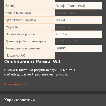
Woojin Plastic (WJ)
Бренд
Країна виробника
Южная Корея
Для стропи шириною
30 мм
Міцність
посилена
Прочність на розрив
67.37 кг
-40
0
С - +80
0
С
Діапазон робочих температур
166
0
С
Температура плавлення
Показник IRR
-
Особливості Рамки WJ
Висока міцність на розрив та зручний монтаж.
Стійкий до дій олій, розчинників та жирів.
Приховати
Характеристики