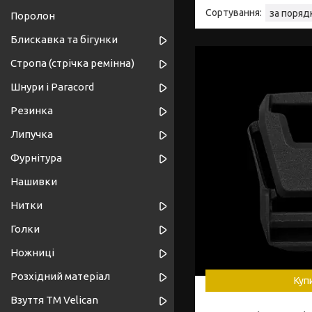
Поролон
Блискавка та бігунки
Стропа (стрічка ремінна)
Шнури і Paracord
Резинка
Липучка
Фурнітура
Нашивки
Нитки
Голки
Ножниці
Розхідний матеріал
Куп
Взуття ТМ Velican