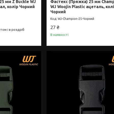
25 мм Z Buckle WJ
Фастекс (Пряжка) 25 мм Cham
тал, колір Чорний
WJ Woojin Plastic ацеталь, кол
Чорний
WJ-Champion-25-Чорний
27 ₴
том і в роздріб
В наявності