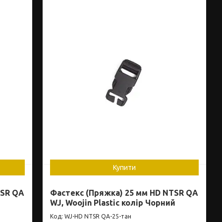
Купити
TSR QA
Фастекс (Пряжка) 25 мм HD NTSR QA
WJ, Woojin Plastic колір Чорний
WJ-HD NTSR QA-25-тан