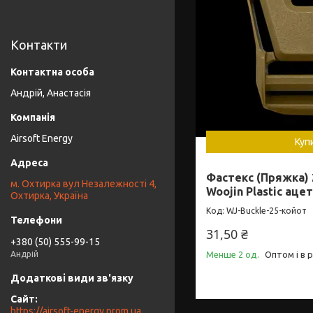
Контакти
Андрій, Анастасія
Airsoft Energy
Куп
Фастекс (Пряжка) 
м. Охтирка вул Незалежності 4,
Woojin Plastic аце
Охтирка, Україна
WJ-Buckle-25-койот
31,50 ₴
+380 (50) 555-99-15
Андрій
Менше 2 од.
Оптом і в 
https://airsoft-energy.prom.ua