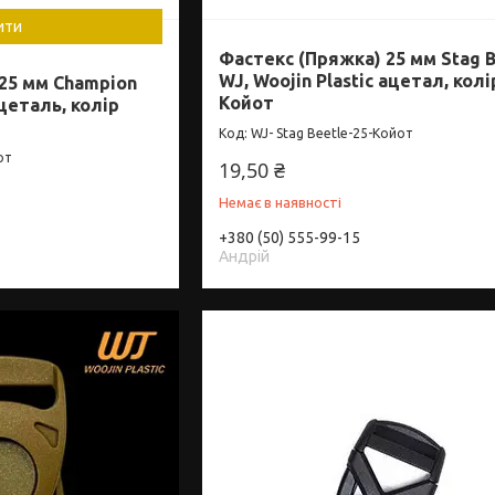
ити
Фастекс (Пряжка) 25 мм Stag 
WJ, Woojin Plastic ацетал, колі
25 мм Champion
Койот
ацеталь, колір
WJ- Stag Beetle-25-Койот
от
19,50 ₴
Немає в наявності
+380 (50) 555-99-15
Андрій