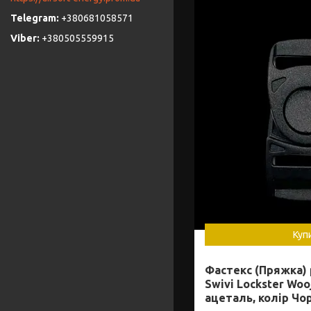
+380681058571
+380505559915
Куп
Фастекс (Пряжка)
Swivi Lockster Wooj
ацеталь, колір Чо