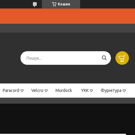
Кошик
Paracord
Velcro
Murdock
YKK
Фурнітура