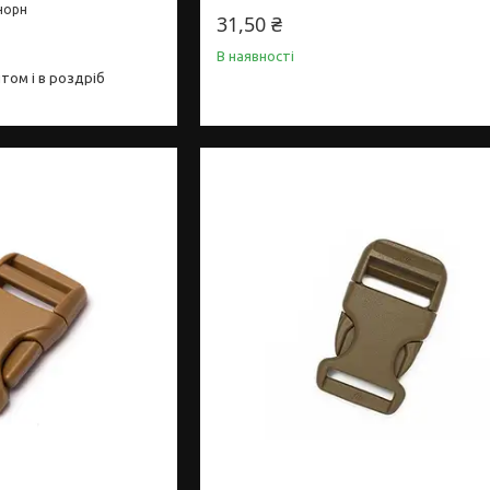
-чорн
31,50 ₴
В наявності
том і в роздріб