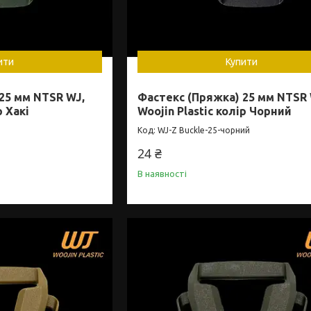
ити
Купити
25 мм NTSR WJ,
Фастекс (Пряжка) 25 мм NTSR 
р Хакі
Woojin Plastic колір Чорний
WJ-Z Buckle-25-чорний
24 ₴
В наявності