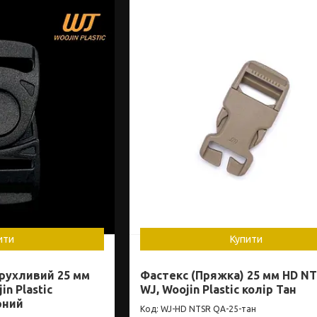
ити
Купити
 рухливий 25 мм
Фастекс (Пряжка) 25 мм HD N
in Plastic
WJ, Woojin Plastic колір Тан
рний
WJ-HD NTSR QA-25-тан