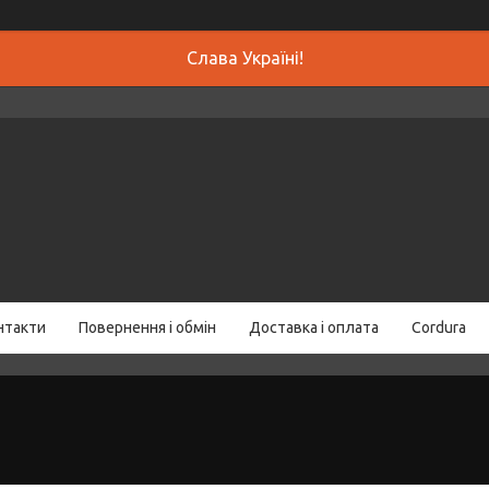
Слава Україні!
нтакти
Повернення і обмін
Доставка і оплата
Cordura