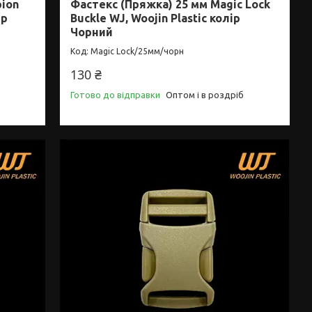
pion
Фастекс (Пряжка) 25 мм Magic Lock
ір
Buckle WJ, Woojin Plastic колір
Чорний
Magic Lock/25мм/чорн
130 ₴
Готово до відправки
Оптом і в роздріб