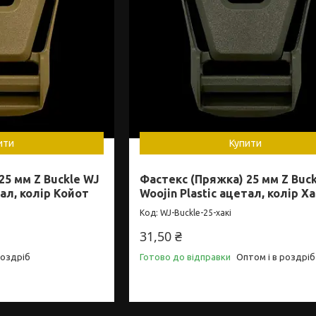
ити
Купити
25 мм Z Buckle WJ
Фастекс (Пряжка) 25 мм Z Buc
тал, колір Койот
Woojin Plastic ацетал, колір Ха
WJ-Buckle-25-хакі
31,50 ₴
роздріб
Готово до відправки
Оптом і в роздріб