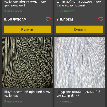
колір камуфляж мультикам
Шнур нейлон з сердечником
грін зона мм1
3 мм колір чорний
В наявності
В наявності
8,50
7
₴/пог.м
₴/пог.м
Купити
Купити
Шнур плетений щільний 4 мм
Шнур плетений щільний 2.5
колір хакі
мм колір білий
В наявності
В наявності