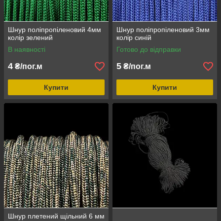
Шнур поліпропіленовий 4мм
Шнур поліпропіленовий 3мм
колір зелений
колір синій
В наявності
Готово до відправки
4
5
₴/пог.м
₴/пог.м
Купити
Купити
Шнур плетений щільний 6 мм