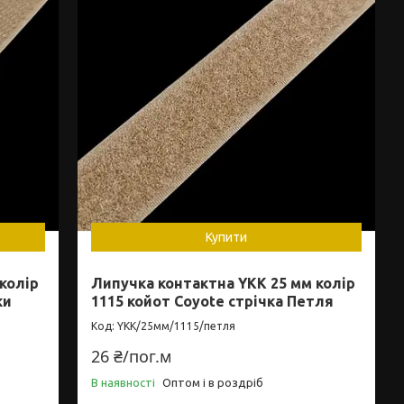
Купити
колір
Липучка контактна YKK 25 мм колір
ки
1115 койот Coyote стрічка Петля
YKK/25мм/1115/петля
26 ₴/пог.м
В наявності
Оптом і в роздріб