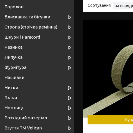
Поролон
Блискавка та бігунки
Стропа (стрічка ремінна)
Шнури і Paracord
Резинка
Липучка
Фурнітура
Нашивки
Нитки
Голки
Ножниці
Розхідний матеріал
Куп
Взуття ТМ Velican