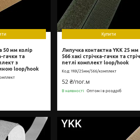
ити
Купити
 50 мм колір
Липучка контактна YKK 25 мм 
а-гачки та
566 хакі стрічка-гачки та стрі
плект з
петлі комплект loop/hook
иною loop/hook
YKK/25мм/566/комплект
омплект
52 ₴/пог.м
В наявності
Оптом і в роздріб