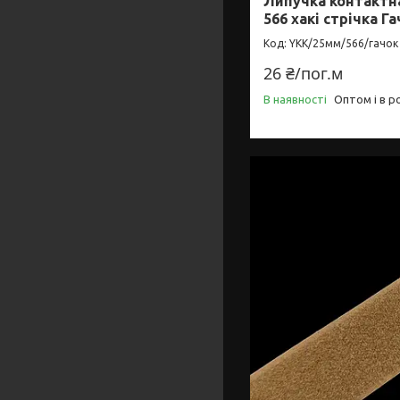
Липучка контактна
566 хакі стрічка Г
YKK/25мм/566/гачок
26 ₴/пог.м
В наявності
Оптом і в р