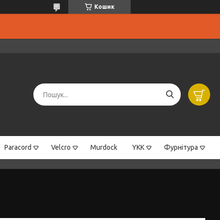
Кошик
Paracord
Velcro
Murdock
YKK
Фурнітура