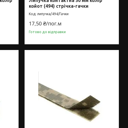
колір
Липучка контактна 50 мм колір
койот (494) стрічка-гачки
липучка/494/Гачки
17,50 ₴/пог.м
Готово до відправки