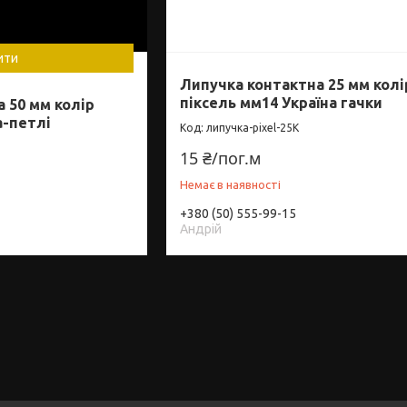
ити
Липучка контактна 25 мм колі
піксель мм14 Україна гачки
 50 мм колір
а-петлі
липучка-pixel-25К
15 ₴/пог.м
Немає в наявності
+380 (50) 555-99-15
Андрій