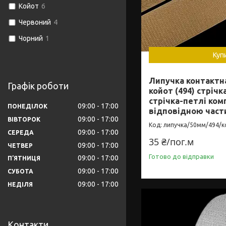
Койот
6
Червоний
4
Чорний
1
Куп
Липучка контактна
Графік роботи
койот (494) стрічк
стрічка-петлі ком
09:00
17:00
ПОНЕДІЛОК
відповідною част
09:00
17:00
ВІВТОРОК
липучка/50мм/494/к
09:00
17:00
СЕРЕДА
35 ₴/пог.м
09:00
17:00
ЧЕТВЕР
Готово до відправки
09:00
17:00
ПʼЯТНИЦЯ
09:00
17:00
СУБОТА
09:00
17:00
НЕДІЛЯ
Контакти