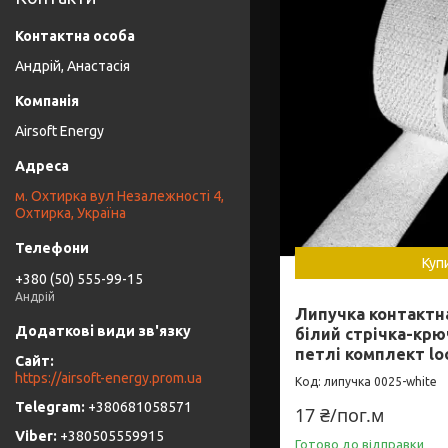
Андрій, Анастасія
Airsoft Energy
м. Охтирка вул Незалежності 4,
Охтирка, Україна
Куп
+380 (50) 555-99-15
Андрій
Липучка контактна
білий стрічка-крюч
петлі комплект lo
https://airsoft-energy.prom.ua
липучка 0025-white
+380681058571
17 ₴/пог.м
+380505559915
Готово до відправки