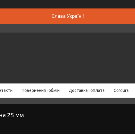
Слава Україні!
нтакти
Повернення і обмін
Доставка і оплата
Cordura
на 25 мм