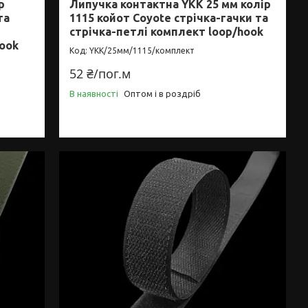
р
Липучка контактна YKK 25 мм колір
та
1115 койот Coyote стрічка-гачки та
стрічка-петлі комплект loop/hook
ook
YKK/25мм/1115/комплект
52 ₴/пог.м
В наявності
Оптом і в роздріб