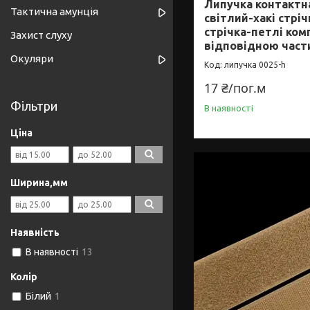
Липучка контактна
Тактична амунція
світлий-хакі стріч
стрічка-петлі ком
Захист слуху
відповідною част
Окуляри
липучка 0025-h
17 ₴/пог.м
Фільтри
В наявності
Ціна
Ширина,мм
Наявність
В наявності
13
Колір
Білий
1