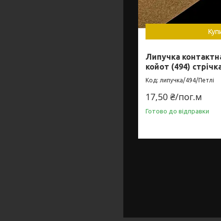
Куп
Липучка контактна
койот (494) стрічк
липучка/494/Петлі
17,50 ₴/пог.м
Готово до відправки