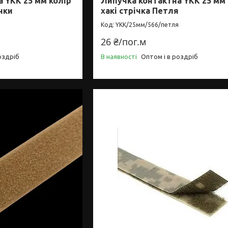
 YKK 25 мм колір
Липучка контактна YKK 25 мм 
ачки
хакі стрічка Петля
YKK/25мм/566/петля
26 ₴/пог.м
оздріб
В наявності
Оптом і в роздріб