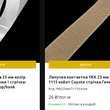
ити
Купити
 25 мм колір
Липучка контактна YKK 25 мм 
ки і стрічка-
1115 койот Coyote стрічка Гач
op/hook
YKK/25мм/1115/гачок
26 ₴/пог.м
В наявності
Оптом і в роздріб