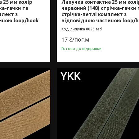
 25 мм колір
Липучка контактна 25 мм колі
ка-гачки та
червоний (148) стрічка-гачки 
плект з
стрічка-петлі комплект з
иною loop/hook
відповідною частиною loop/h
липучка 0025-red
17 ₴/пог.м
Готово до відправки