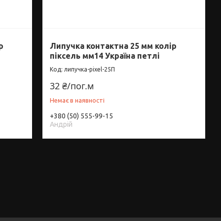
р
Липучка контактна 25 мм колір
піксель мм14 Україна петлі
липучка-pixel-25П
32 ₴/пог.м
Немає в наявності
+380 (50) 555-99-15
Андрій