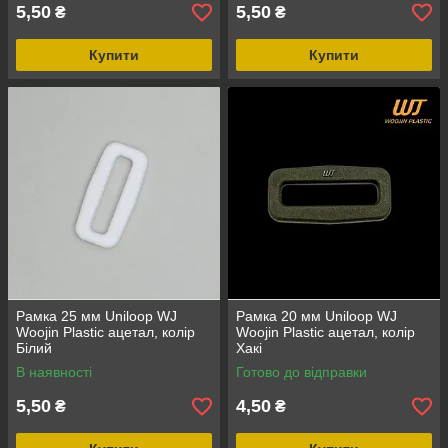
5,50
5,50
₴
₴
Купити
Купити
Рамка 25 мм Uniloop WJ
Рамка 20 мм Uniloop WJ
Woojin Plastic ацетал, колір
Woojin Plastic ацетал, колір
Білий
Хакі
В наявності
Готово до відправки
5,50
4,50
₴
₴