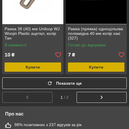
Рамка 38 (40) мм Uniloop WJ
Рамка (пряжка) однощільова
Woojin Plastic ацетал, колір
поліамідна 40 мм колір хакі
Тан
(327)
В наявності
Готово до відправки
10
7
₴
₴
Купити
Купити
Показати ще
1
/ 2
Про нас
98% позитивних з 237 відгуків за рік