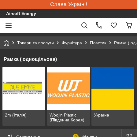
Слава Україні!
Airsoft Energy
Товари та послуги
Фурнітура
Пластик
Рамка ( од
Рамка ( однощільова)
2m (Італія)
Woojin Plastic
Україна
(Південна Корея)
Сортування
0
Фільтри