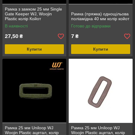
Рамка з замком 25 мм Single
Gate Keeper WJ, Woojin
Рамка (пряжка) однощільова
Plastic колір Койот
поліамідна 40 мм колір койот
В наявності
Готово до відправки
27,50
7
₴
₴
Купити
Купити
Рамка 25 мм Uniloop WJ
Рамка 25 мм Uniloop WJ
Woojin Plastic ацетал, колір
Woojin Plastic ацетал, колір