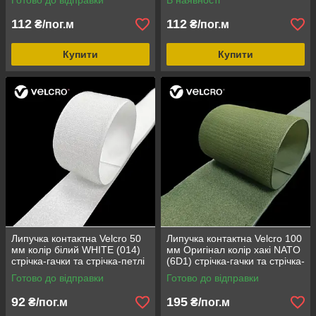
Готово до відправки
В наявності
loop/hook
112
112
₴/пог.м
₴/пог.м
Купити
Купити
Липучка контактна Velcro 50
Липучка контактна Velcro 100
мм колір білий WHITE (014)
мм Оригінал колір хакі NATO
стрічка-гачки та стрічка-петлі
(6D1) стрічка-гачки та стрічка-
комплект loop/hook
петлі комплект loop/hook
Готово до відправки
Готово до відправки
92
195
₴/пог.м
₴/пог.м