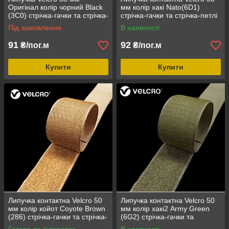
Оригінал колір чорний Black
мм колір хакі Nato(6D1)
(3C0) стрічка-гачки та стрічка-
стрічка-гачки та стрічка-петлі
петлі комплект loop/hook
комплект loop/hook
Під замовлення
В наявності
91
92
₴/пог.м
₴/пог.м
Купити
Купити
Липучка контактна Velcro 50
Липучка контактна Velcro 50
мм колір койот Coyote Brown
мм колір хакі2 Army Green
(286) стрічка-гачки та стрічка-
(6G2) стрічка-гачки та
петлі комплект loop/hook
стрічка-петлі комплект