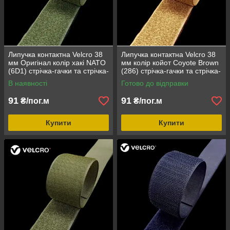
Липучка контактна Velcro 38
Липучка контактна Velcro 38
мм Оригінал колір хакі NATO
мм колір койот Coyote Brown
(6D1) стрічка-гачки та стрічка-
(286) стрічка-гачки та стрічка-
петлі комплект loop/hook
петлі комплект loop/hook
В наявності
Готово до відправки
91
91
₴/пог.м
₴/пог.м
Купити
Купити