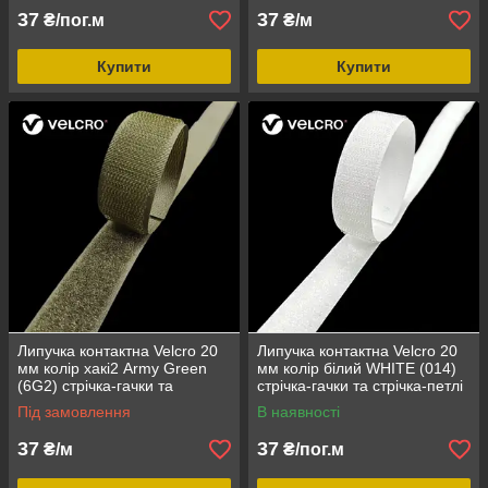
37
37
₴/пог.м
₴/м
Купити
Купити
Липучка контактна Velcro 20
Липучка контактна Velcro 20
мм колір хакі2 Army Green
мм колір білий WHITE (014)
(6G2) стрічка-гачки та
стрічка-гачки та стрічка-петлі
стрічка-петлі комплект
комплект loop/hook
Під замовлення
В наявності
loop/hook
37
37
₴/м
₴/пог.м