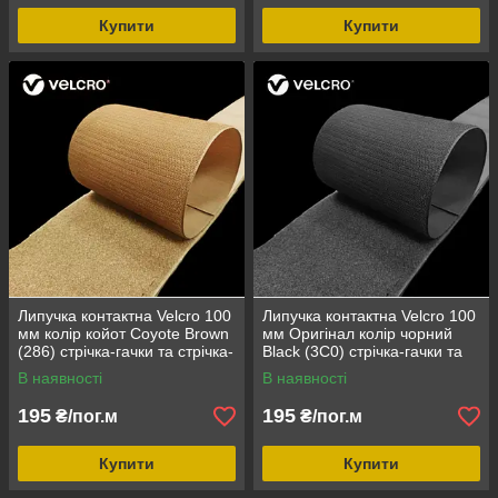
Купити
Купити
Липучка контактна Velcro 100
Липучка контактна Velcro 100
мм колір койот Coyote Brown
мм Оригінал колір чорний
(286) стрічка-гачки та стрічка-
Black (3C0) стрічка-гачки та
петлі комплект loop/hook
стрічка-петлі комплект
В наявності
В наявності
loop/hook
195
195
₴/пог.м
₴/пог.м
Купити
Купити