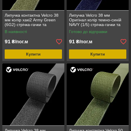
Липучка контактна Velcro 38
Липучка Velcro 38 мм
мм колір хакі2 Army Green
Оригінал колір темно-синій
(6G2) стрічка-гачки та
NAVY (1/5) стрічка-гачки та
стрічка-петлі комплект
стрічка-петлі комплект
В наявності
Готово до відправки
loop/hook
loop/hook
91
91
₴/пог.м
₴/пог.м
Купити
Купити
Липучка Velcro 38 мм
Липучка контактна Velcro 50