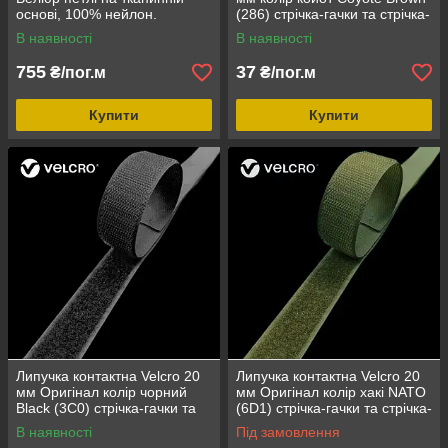
основі, 100% нейлон.
(286) стрічка-гачки та стрічка-
петлі комплект loop/hook
В наявності
В наявності
755
37
₴/пог.м
₴/пог.м
Купити
Купити
Липучка контактна Velcro 20
Липучка контактна Velcro 20
мм Оригінал колір чорний
мм Оригінал колір хакі NATO
Black (3C0) стрічка-гачки та
(6D1) стрічка-гачки та стрічка-
стрічка-петлі комплект
петлі комплект loop/hook
В наявності
Під замовлення
loop/hook