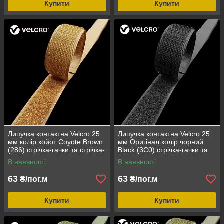
Купити
Купити
Липучка контактна Velcro 25
Липучка контактна Velcro 25
мм колір койот Coyote Brown
мм Оригінал колір чорний
(286) стрічка-гачки та стрічка-
Black (3C0) стрічка-гачки та
петлі комплект loop/hook
стрічка-петлі комплект
В наявності
В наявності
loop/hook
63
63
₴/пог.м
₴/пог.м
Купити
Купити