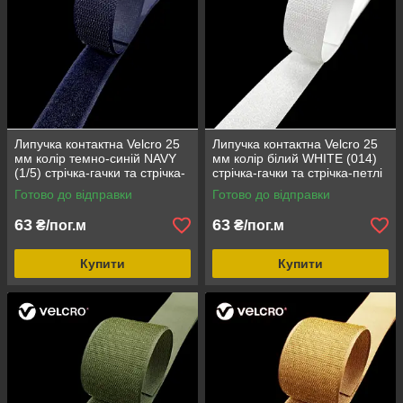
Липучка контактна Velcro 25
Липучка контактна Velcro 25
мм колір темно-синій NAVY
мм колір білий WHITE (014)
(1/5) стрічка-гачки та стрічка-
стрічка-гачки та стрічка-петлі
петлі комплект loop/hook
комплект loop/hook
Готово до відправки
Готово до відправки
63
63
₴/пог.м
₴/пог.м
Купити
Купити