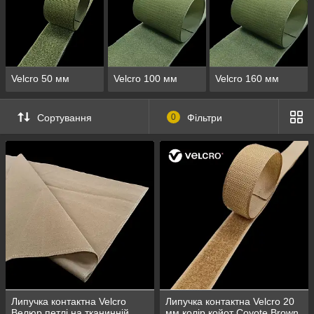
Velcro 50 мм
Velcro 100 мм
Velcro 160 мм
Сортування
0
Фільтри
Липучка контактна Velcro
Липучка контактна Velcro 20
Велюр петлі на тканинній
мм колір койот Coyote Brown