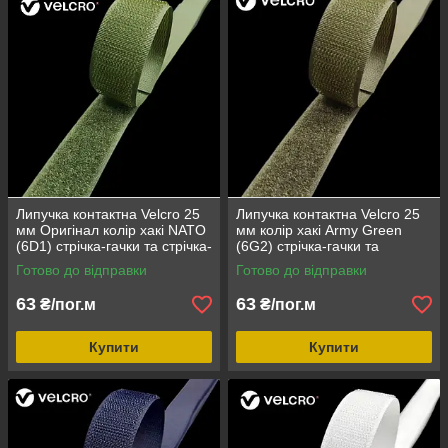
Липучка контактна Velcro 25
Липучка контактна Velcro 25
мм Оригінал колір хакі NATO
мм колір хакі Army Green
(6D1) стрічка-гачки та стрічка-
(6G2) стрічка-гачки та
петлі комплект loop/hook
стрічка-петлі комплект
Готово до відправки
Готово до відправки
loop/hook
63
63
₴/пог.м
₴/пог.м
Купити
Купити